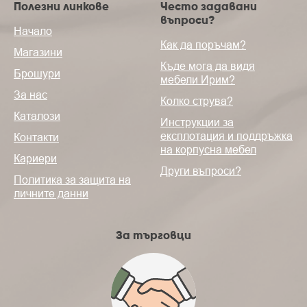
Полезни линкове
Често задавани
въпроси?
Начало
Как да поръчам?
Магазини
Къде мога да видя
Брошури
мебели Ирим?
За нас
Колко струва?
Каталози
Инструкции за
експлотация и поддръжка
Контакти
на корпусна мебел
Кариери
Други въпроси?
Политика за защита на
личните данни
За търговци