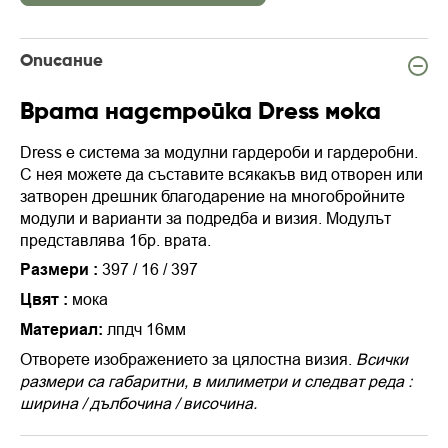
Описание
Врата надстройка Dress мока
Dress е система за модулни гардероби и гардеробни.
С нея можете да съставите всякакъв вид отворен или
затворен дрешник благодарение на многобройните
модули и варианти за подредба и визия.
Модулът
представлява 1бр. врата.
Размери
:
397 / 16 / 397
Цвят :
мока
Материал:
лпдч 16мм
Отворете изображението за цялостна визия.
Всички
размери са габаритни, в милиметри и следват реда :
ширина / дълбочина / височина.