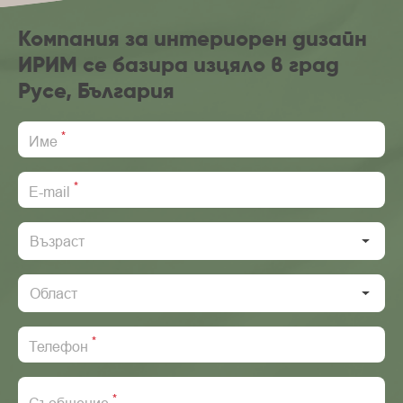
Компания за интериорен дизайн
ИРИМ се базира изцяло в град
Русе, България
*
Име
*
E-mail
Възраст
Област
*
Телефон
*