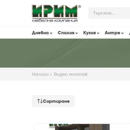
Skip
to
Main
Content
Дневна
Спалня
Кухня
Антре
Начало
Видео монтаж
Сортиране
Най-нови