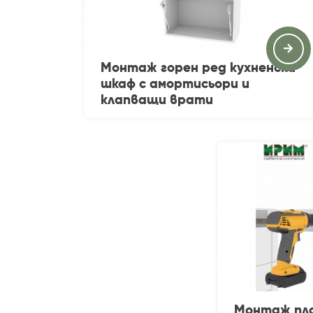
Монтаж горен ред кухненски
шкаф с амортисьори и
клапващи врати
Монтаж пла