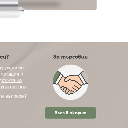
си?
За търговци
трукции за
плотация и
дръжка на
пусна мебел
ги въпроси?
Влез в акаунт