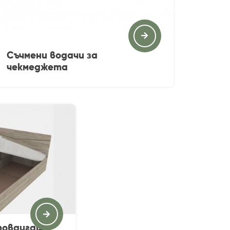
Съчмени водачи за
чекмеджета
повдигащ