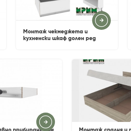
Монтаж чекмеджета и
кухненски шкаф долен ред
вно прибиране към
Монтаж спалня и 