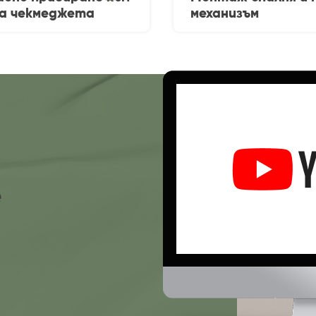
за чекмеджета
механизъм
e