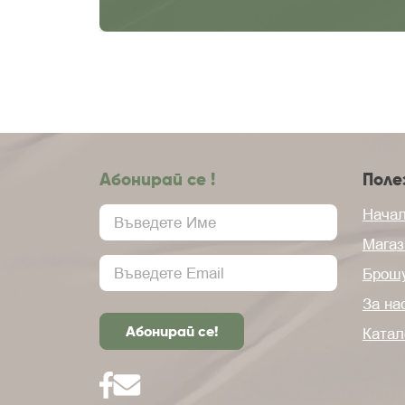
Абонирай се !
Поле
Нача
Магаз
Брош
За на
Катал