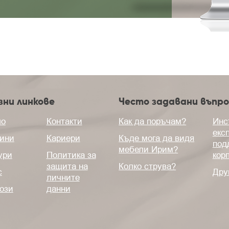
зни линкове
Често задавани въпро
ло
Контакти
Как да поръчам?
Инс
екс
ини
Кариери
Къде мога да видя
под
мебели Ирим?
ури
Политика за
кор
защита на
Колко струва?
с
Дру
личните
ози
данни