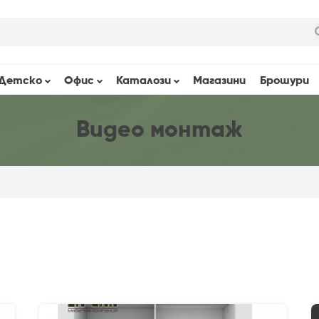
Детскo
Офис
Каталози
Магазини
Брошури
Видео монтаж