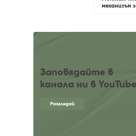
механизъм 
Заповядайте в
канала ни в YouTub
Разгледай