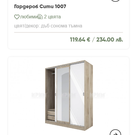
Гардероб Сити 1007
любими
2 цвята
цвят/декор: дъб сонома тъмна
119.64 € /
234.00 лв.