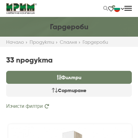
Skip
0
to
Main
Content
Гардероби
Начало
Продукти
Спалня
Гардероби
33 продуктa
Филтри
Сортиране
Изчисти филтри
Препоръчани