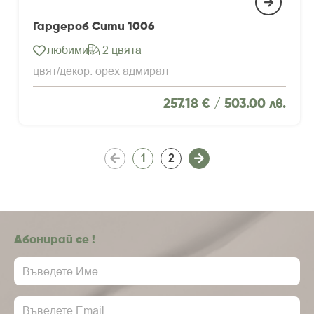
Гардероб Сити 1006
любими
2 цвята
цвят/декор: орех адмирал
257.18 € /
503.00 лв.
1
2
Абонирай се !