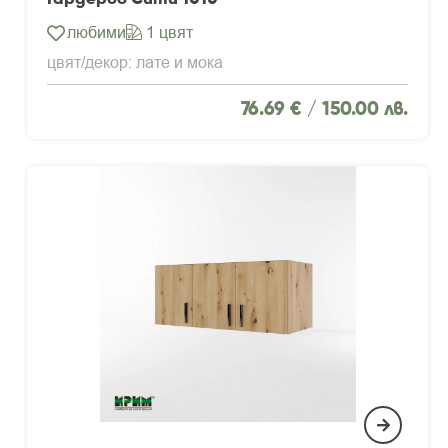
любими
1 цвят
цвят/декор: лате и мока
76.69 € /
150.00 лв.