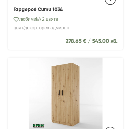
Гардероб Сити 1034
любими
2 цвята
цвят/декор: орех адмирал
278.65 € /
545.00 лв.