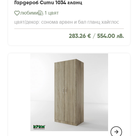
Гардероб Сити 1034 гланц
любими
1 цвят
цвят/декор: сонома арвен и бал гланц хайглос
283.26 € /
554.00 лв.