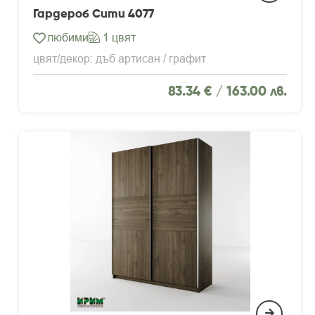
Гардероб Сити 4077
любими
1 цвят
цвят/декор: дъб артисан / графит
83.34 € /
163.00 лв.