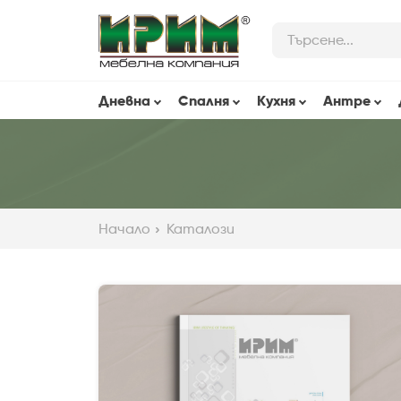
Skip
to
Main
Content
Дневна
Спалня
Кухня
Антре
Начало
Каталози