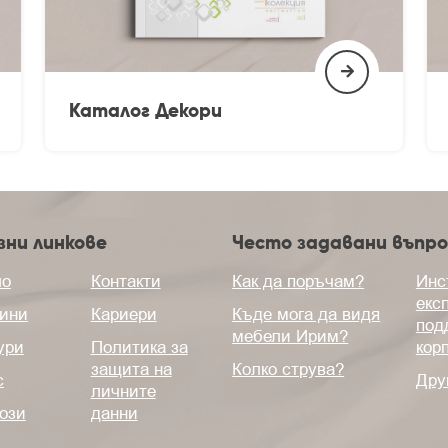
Каталог Декори
зни линкове
Често задавани въпро
ло
Контакти
Как да поръчам?
Инс
екс
ини
Кариери
Къде мога да видя
под
мебели Ирим?
ури
Политика за
кор
защита на
Колко струва?
с
Дру
личните
ози
данни