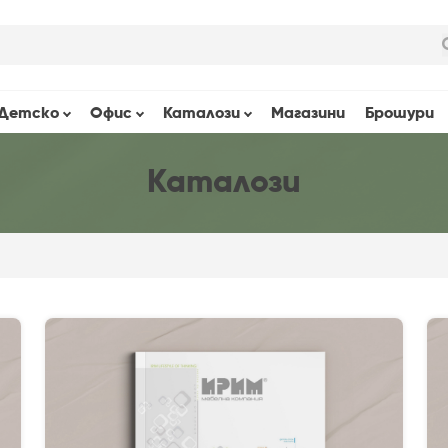
Детскo
Офис
Каталози
Магазини
Брошури
Каталози