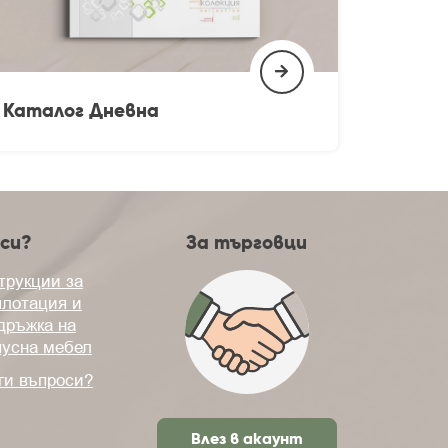
Каталог Дневна
си?
За търговци
трукции за
плотация и
дръжка на
пусна мебел
ги въпроси?
Влез в акаунт