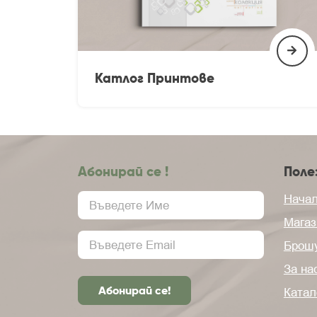
Катлог Принтове
Абонирай се !
Поле
Нача
Магаз
Брош
За на
Катал