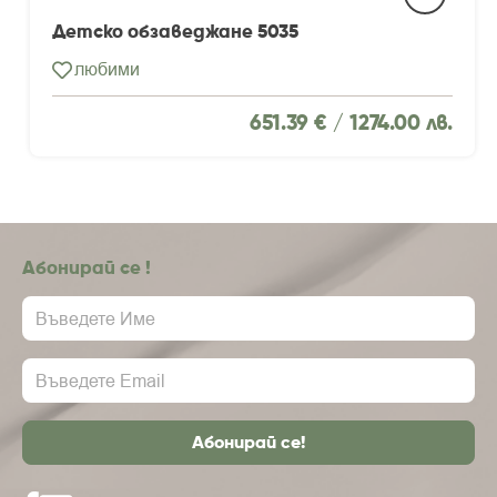
Детско обзаведжане 5035
любими
651.39 € /
1274.00 лв.
Абонирай се !