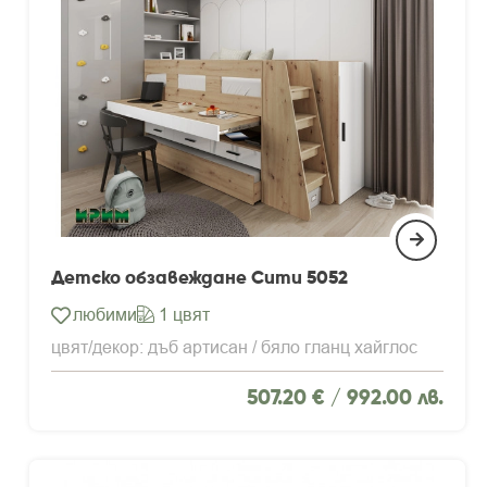
Детско обзавеждане Сити 5052
любими
1 цвят
цвят/декор: дъб артисан / бяло гланц хайглос
507.20 € /
992.00 лв.