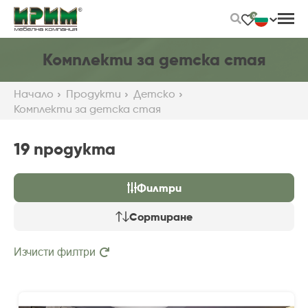
Skip
0
to
Main
Content
Комплекти за детска стая
Начало
Продукти
Детскo
Комплекти за детска стая
19 продуктa
Филтри
Сортиране
Изчисти филтри
Препоръчани