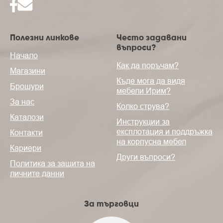
Полезни линкове
Често задавани
въпроси?
Начало
Как да поръчам?
Магазини
Къде мога да видя
Брошури
мебели Ирим?
За нас
Колко струва?
Каталози
Инструкции за
експлотация и поддръжка
Контакти
на корпусна мебел
Кариери
Други въпроси?
Политика за защита на
личните данни
За търговци