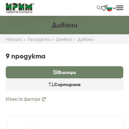
Skip
0
to
Main
Content
Дивани
Начало
Продукти
Дневна
Дивани
9 продуктa
Филтри
Сортиране
Изчисти филтри
Препоръчани