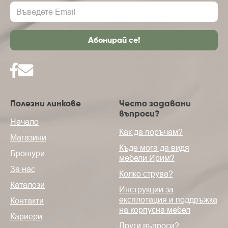
Полезни линкове
Често задавани
въпроси?
Начало
Как да поръчам?
Магазини
Къде мога да видя
Брошури
мебели Ирим?
За нас
Колко струва?
Каталози
Инструкции за
експлотация и поддръжка
Контакти
на корпусна мебел
Кариери
Други въпроси?