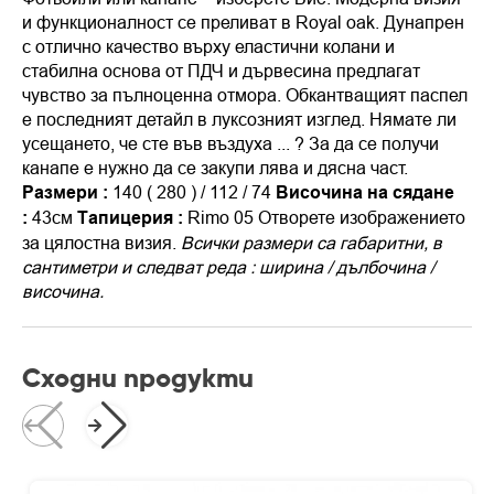
и функционалност се преливат в Royal oak. Дунапрен
с отлично качество върху еластични колани и
стабилна основа от ПДЧ и дървесина предлагат
чувство за пълноценна отмора. Обкантващият паспел
е последният детайл в луксозният изглед. Нямате ли
усещането, че сте във въздуха ... ?
За да се получи
канапе е нужно да се закупи лява и дясна част.
Размери :
140 ( 280 ) / 112 / 74
Височина на сядане
:
43см
Тапицерия :
Rimo 05
Отворете изображението
за цялостна визия.
Всички размери са габаритни, в
сантиметри и следват реда : ширина / дълбочина /
височина.
Сходни продукти