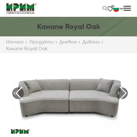
Skip
0
to
Main
Content
Канапе Royal Oak
Начало
Продукти
Дневна
Дивани
Канапе Royal Oak