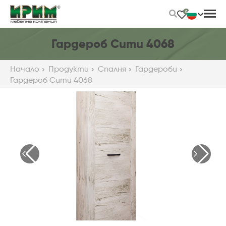
Skip
0
to
Main
Content
Гардероб Сити 4068
Начало
Продукти
Спалня
Гардероби
Гардероб Сити 4068