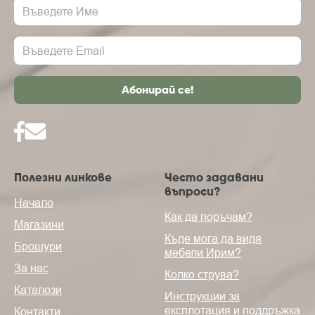
Полезни линкове
Често задавани
въпроси?
Начало
Как да поръчам?
Магазини
Къде мога да видя
Брошури
мебели Ирим?
За нас
Колко струва?
Каталози
Инструкции за
експлотация и поддръжка
Контакти