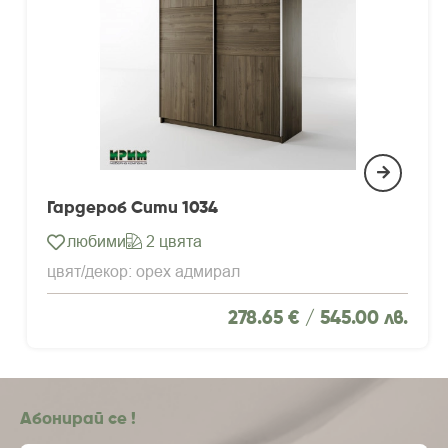
Гардероб Сити 1034
любими
2 цвята
цвят/декор: орех адмирал
278.65 € /
545.00 лв.
Абонирай се !