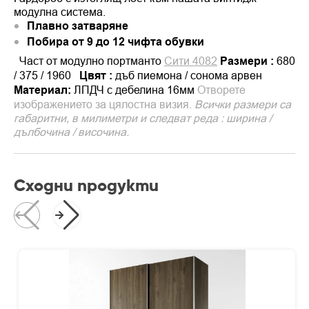
модулна система.
Плавно затваряне
Побира от 9 до 12 чифта обувки
Част от модулно портманто
Сити 4082
Размери :
680
/ 375 / 1960
Цвят :
дъб пиемона / сонома арвен
Материал:
ЛПДЧ с дебелина 16мм
Отворете
изображението за цялостна визия.
Всички размери са
габаритни, в милиметри и следват реда : ширина /
дълбочина / височина.
Сходни продукти