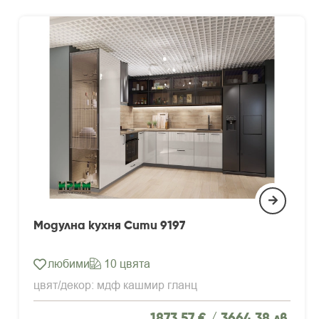
Модулна кухня Сити 9197
любими
10 цвята
цвят/декор: мдф кашмир гланц
1873.57 € /
3664.38 лв.