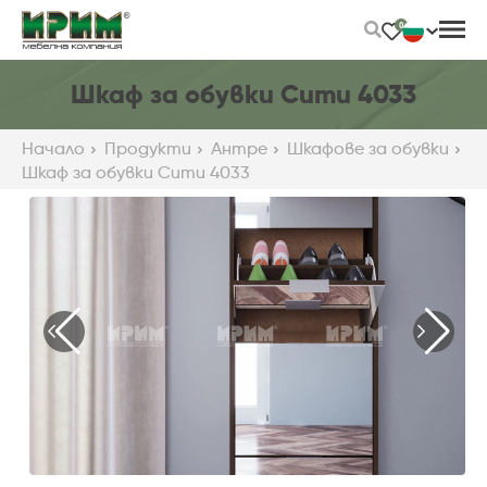
Skip
0
to
Main
Content
Шкаф за обувки Сити 4033
Начало
Продукти
Антре
Шкафове за обувки
Шкаф за обувки Сити 4033