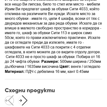
все нещо Ви липсва, било то стил или място - мебели
Ирим Ви предлагат шкаф за обувки Сити 4033, който
откликва на различните Ви нужди. Искате място за
много обувки - имате го, цели 4 шкафа, всеки от тях с
двуредов механизъм за два реда обувки. Искате да се
впише в малкото свободно пространство в коридора -
имате го, шкаф за обувки Сити 113 е широк само
50см, което го прави изключително практичен. Искате
да се огледате преди да излезете, имате го -
шкафовете на Сити 4033 са покрити с 4 отделни
огледала, в които можете да се видите отдолу догоре.
Сити 4033 не е просто шкаф за обувки.
Побира от 16
до 24 чифта обувки.
Размери:
500мм ширина / 250мм
дълбочина / 1635мм височина
Цвят:
венге / огледало
Материал:
ПДЧ с дебелина 16 мм, кант 0.45мм
Сходни продукти