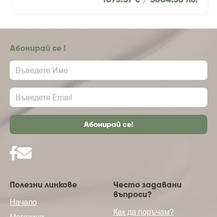
Абонирай се !
Полезни линкове
Често задавани
въпроси?
Начало
Как да поръчам?
Магазини