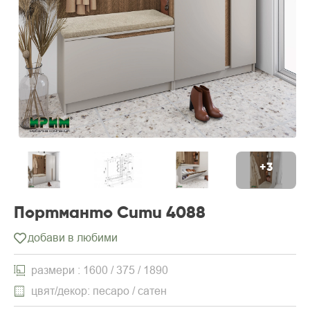
+3
Портманто Сити 4088
добави в любими
размери : 1600 / 375 / 1890
цвят/декор: песаро / сатен