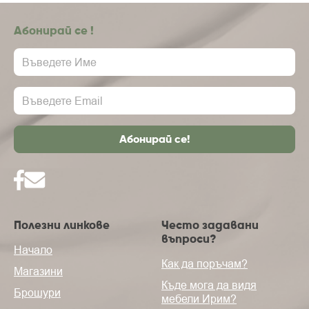
Абонирай се !
Полезни линкове
Често задавани
въпроси?
Начало
Как да поръчам?
Магазини
Къде мога да видя
Брошури
мебели Ирим?