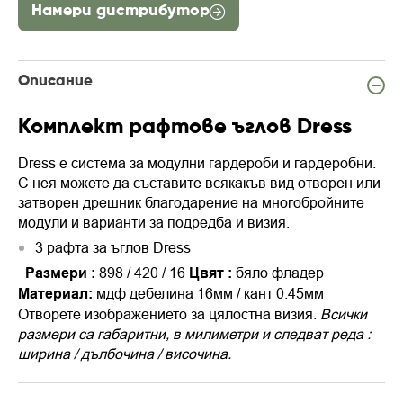
Намери дистрибутор
Описание
Комплект рафтове ъглов Dress
Dress е система за модулни гардероби и гардеробни.
С нея можете да съставите всякакъв вид отворен или
затворен дрешник благодарение на многобройните
модули и варианти за подредба и визия.
3 рафта за ъглов Dress
Размери
:
89
8
/ 420 / 16
Цвят :
бяло фладер
Материал:
мдф дебелина 16мм / кант 0.45мм
Отворете изображението за цялостна визия.
Всички
размери са габаритни, в милиметри и следват реда :
ширина / дълбочина / височина.