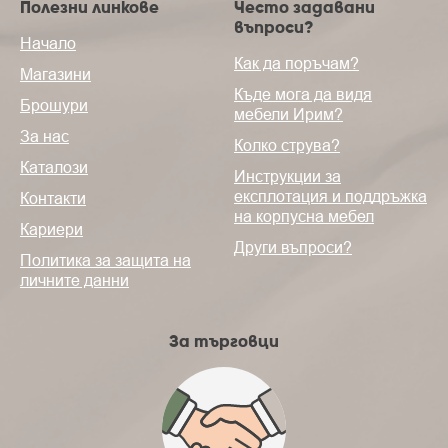
Полезни линкове
Често задавани
въпроси?
Начало
Как да поръчам?
Магазини
Къде мога да видя
Брошури
мебели Ирим?
За нас
Колко струва?
Каталози
Инструкции за
експлотация и поддръжка
Контакти
на корпусна мебел
Кариери
Други въпроси?
Политика за защита на
личните данни
За търговци