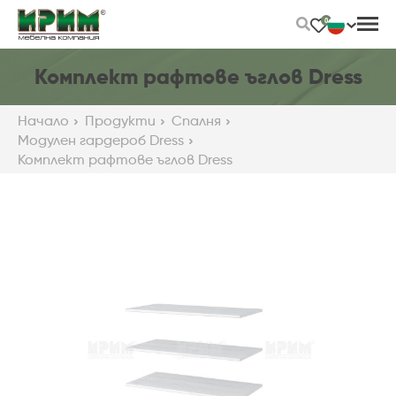
Skip
0
to
Main
Content
Комплект рафтове ъглов Dress
Начало
Продукти
Спалня
Модулен гардероб Dress
Комплект рафтове ъглов Dress