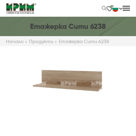
Skip
0
to
Main
Content
Етажерка Сити 6238
Начало
Продукти
Етажерка Сити 6238