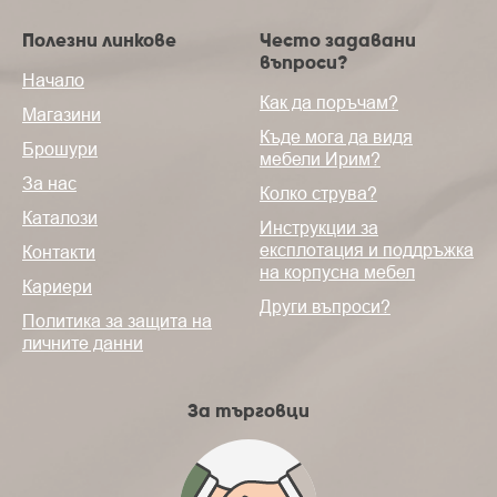
Полезни линкове
Често задавани
въпроси?
Начало
Как да поръчам?
Магазини
Къде мога да видя
Брошури
мебели Ирим?
За нас
Колко струва?
Каталози
Инструкции за
експлотация и поддръжка
Контакти
на корпусна мебел
Кариери
Други въпроси?
Политика за защита на
личните данни
За търговци