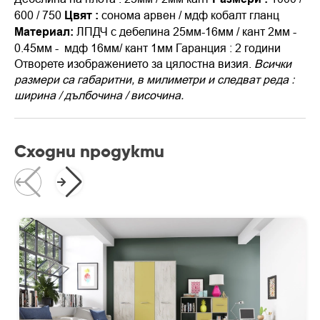
600 / 750
Цвят :
сонома арвен / мдф кобалт гланц
Материал:
ЛПДЧ с дебелина 25мм-16мм / кант 2мм -
0.45мм - мдф 16мм/ кант 1мм
Гаранция : 2 години
Отворете изображението за цялостна визия.
Всички
размери са габаритни, в милиметри и следват реда :
шир
ина / дълбочина / височина.
Сходни продукти