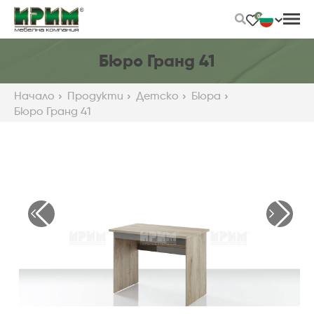
Skip
0
to
Main
Content
Бюро Гранд 41
Начало
Продукти
Детскo
Бюра
Бюро Гранд 41