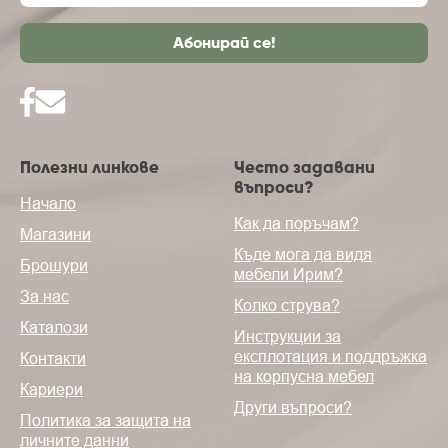
Полезни линкове
Често задавани
въпроси?
Начало
Как да поръчам?
Магазини
Къде мога да видя
Брошури
мебели Ирим?
За нас
Колко струва?
Каталози
Инструкции за
експлотация и поддръжка
Контакти
на корпусна мебел
Кариери
Други въпроси?
Политика за защита на
личните данни