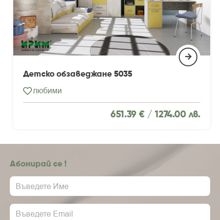
Детско обзаведжане 5035
любими
651.39 € /
1274.00 лв.
Абонирай се !