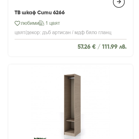
ТВ шкаф Сити 6266
любими
1 цвят
цвят/декор: дъб артисан / мдф бяло гланц
57.26 € /
111.99 лв.