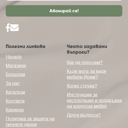
Полезни линкове
Често задавани
въпроси?
Начало
Как да поръчам?
Магазини
Къде мога да видя
Брошури
мебели Ирим?
За нас
Колко струва?
Каталози
Инструкции за
експлотация и поддръжка
Контакти
на корпусна мебел
Кариери
Други въпроси?
Политика за защита на
личните данни