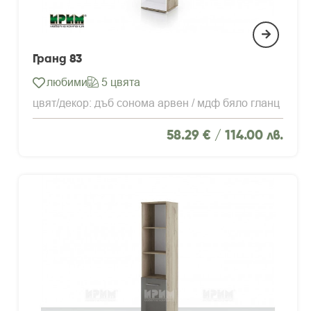
Гранд 83
любими
5 цвята
цвят/декор: дъб сонома арвен / мдф бяло гланц
58.29 € /
114.00 лв.