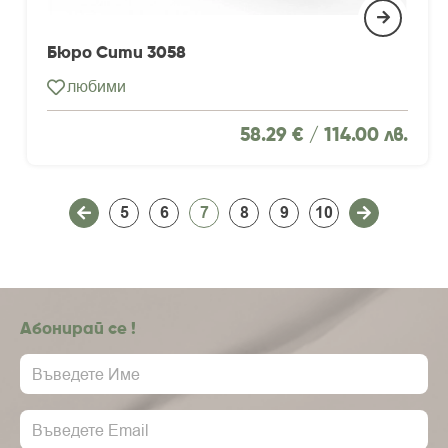
Бюро Сити 3058
любими
58.29 € /
114.00 лв.
5
6
7
8
9
10
Абонирай се !