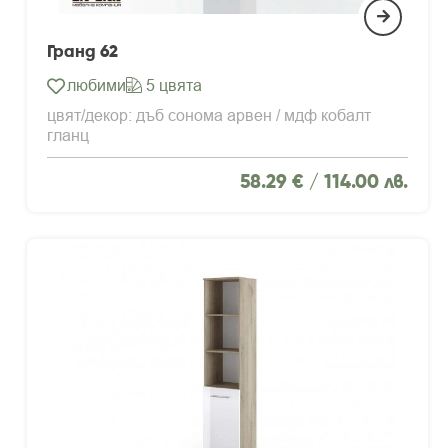
Гранд 62
любими
5 цвята
цвят/декор: дъб сонома арвен / мдф кобалт
гланц
58.29 € /
114.00 лв.