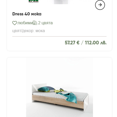
Dress 40 мока
любими
2 цвята
цвят/декор: мока
57.27 € /
112.00 лв.